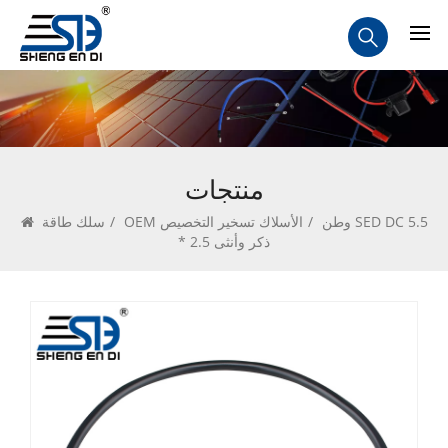
منتجات
وطن
/
OEM الأسلاك تسخير التخصيص
/
سلك طاقة SED DC 5.5
* 2.5 ذكر وأنثى