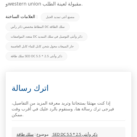
وwestern union مقبولة لعينة الطلب.
العلامات الساخنة :
مصنع أنثى تمديد الحبل
المطاط مخصص ذكر رأس DC سلك الطاقة
متعدد المواصفات DC ذكر وأنثى التوصيل في سلك التمديد
حار المبيعات محول شحن كابل للماء كابل العاصمة
سلك طاقة SED DC 5.5 * 2.5 ذكر وأنثى
اترك رسالة
إذا كنت مهتمًا بمنتجاتنا وتريد معرفة المزيد من التفاصيل،
فيرجى ترك رسالة هنا، وسنقوم بالرد عليك في أقرب وقت
ممكن.
سلك طاقة SED DC 5.5 * 2.5 ذكر وأنثى
موضوع :