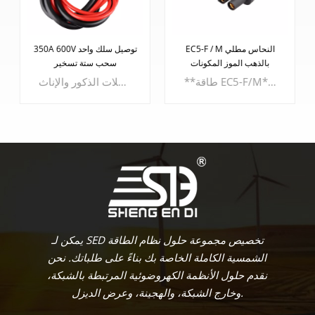
EC5-F / M النحاس مطلي
350A 600V توصيل سلك واحد
بالذهب الموز المكونات
سحب ستة تسخير
**طاقة EC5-F/M**استمتع بقوة وموثوقية لا مثيل لهما مع - **مبيت PA6 UL94V0 القوي:** مصنوع من مادة PA6 UL94V0 القوية، ويضمن الهيكل متانة استثنائية ومقاومة للحريق.- **أبعاد الغلاف المدمجة:** تبلغ الأبعاد المدمجة للغلاف 23.7 ملم × 19.9 ملم × 9.5 ملم، مما يعمل على تحسين المساحة دون المساس بالوظائف.- **نطاق قياس الكابل:** يستوعب مقاييس الكابلات من 2.5 ملم كحد أدنى إلى 5.0 ملم كحد أقصى، ويلبي سلك الطاقة هذا مجموعة متنوعة من التطبيقات.
سلك توصيل 350 أمبير 600 فولت وحزام سحب واحد بستة. تم تصميم هذا المنتج المتطور لإعادة تعريف الراحة والتنوع، ويعدك باتصالات سلسة لمجموعة واسعة من التطبيقات. **دلائل الميزات:** - **تصميم قابس بدون جنس:** قل وداعًا للموصلات الخاصة بالجنس. يسمح تصميمنا الثوري بإدخال القابس في أي اتجاه، مما يزيل متاعب تحديد الموصلات الذكور والإناث.
يتعلم أكثر
يتعلم أكثر
يمكن لـ SED تخصيص مجموعة حلول نظام الطاقة
الشمسية الكاملة الخاصة بك بناءً على طلباتك. نحن
نقدم حلول الأنظمة الكهروضوئية المرتبطة بالشبكة،
وخارج الشبكة، والهجينة، وعرض الديزل.