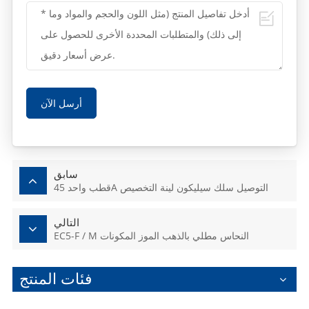
أرسل الآن
سابق
قطب واحد 45A التوصيل سلك سيليكون لينة التخصيص
التالي
EC5-F / M النحاس مطلي بالذهب الموز المكونات
فئات المنتج