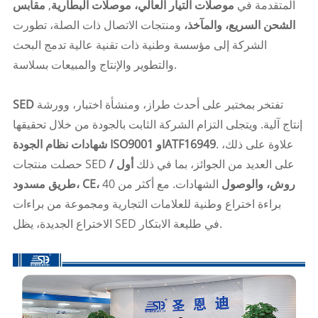
المتقدمة في
موصلات التيار العالي، موصلات البطارية
,
مقابس
الشحن السريع، والمآخذ،
ومنتجات الاتصال ذات الصلة، تطورت
الشركة إلى مؤسسة وطنية ذات تقنية عالية تدمج البحث
والتطوير والإنتاج والمبيعات بسلاسة.
تفتخر بمختبر على أحدث طراز، ومنشأة اختبار، وورشة
SED
إنتاج آلية. ويتجلى التزام الشركة الثابت بالجودة من خلال تحقيقها
. علاوة على ذلك،
شهادات نظام الجودة ISO9001 وIATF16949
حصلت منتجات SED على العديد من الجوائز، بما في ذلك
أول /
طريق مسدود، CE، روش، والوصول
الشهادات. مع أكثر من 40
براءة اختراع وطنية للعلامات التجارية ومجموعة من براءات
الاختراع الجديدة، يظل SED في طليعة الابتكار.