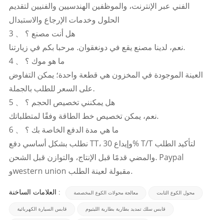
الفني عبر الإنترنت، والموظفين الهندسيين والفنيين لتقديم
الحلول وخدمات الإرجاع والاستبدال
3 、 هل أنت مصنع ؟
نعم، لدينا مصنع يقع في دونغقوان. مرحبا بكم في زيارتنا.
4 、 ما هو موك ؟
العينة الموجودة في المخزون هي قطعة واحدة؛ يمكن التفاوض
على السعر للطلب بالجملة.
5 、 هل يمكنني تخصيص الحجم ؟
نعم، يمكن تخصيص خط الطاقة وفقًا لمتطلباتك.
6 、 ما هي مدة الدفع الخاصة بك ؟
نطلب بشكل أساسي دفع TT، وإيداع 30% T/T لتأكيد الطلب
والمضي قدمًا قبل الإنتاج، والتوازن قبل الشحن. Paypal
وwestern union مقبولة لعينة الطلب.
العلامات الساخنة :
محول الكوع الثابت
معالجة محولات الكوع المخصصة
قابس سلك تمديد بطارية بطارية الليثيوم
قابس السيارة الكهربائية