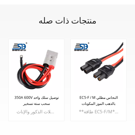
منتجات ذات صله
EC5-F / M النحاس مطلي
350A 600V توصيل سلك واحد
بالذهب الموز المكونات
سحب ستة تسخير
**طاقة EC5-F/M**استمتع بقوة وموثوقية لا مثيل لهما مع - **مبيت PA6 UL94V0 القوي:** مصنوع من مادة PA6 UL94V0 القوية، ويضمن الهيكل متانة استثنائية ومقاومة للحريق.- **أبعاد الغلاف المدمجة:** تبلغ الأبعاد المدمجة للغلاف 23.7 ملم × 19.9 ملم × 9.5 ملم، مما يعمل على تحسين المساحة دون المساس بالوظائف.- **نطاق قياس الكابل:** يستوعب مقاييس الكابلات من 2.5 ملم كحد أدنى إلى 5.0 ملم كحد أقصى، ويلبي سلك الطاقة هذا مجموعة متنوعة من التطبيقات.
سلك توصيل 350 أمبير 600 فولت وحزام سحب واحد بستة. تم تصميم هذا المنتج المتطور لإعادة تعريف الراحة والتنوع، ويعدك باتصالات سلسة لمجموعة واسعة من التطبيقات. **دلائل الميزات:** - **تصميم قابس بدون جنس:** قل وداعًا للموصلات الخاصة بالجنس. يسمح تصميمنا الثوري بإدخال القابس في أي اتجاه، مما يزيل متاعب تحديد الموصلات الذكور والإناث.