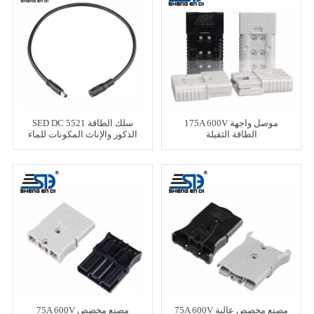
175A 600V موصل واجهة
SED DC سلك الطاقة 5521
الطاقة الثقيلة
الذكور والإناث المكونات للماء
75A 600V مصنع مخصص عالية
75A 600V مصنع مخصص