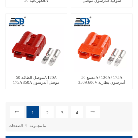
شوكية أندرسون موصل
الكهربائية 50A
التوصيل المقبس رافعة شوكية
كابل البطارية
مصنع 50A / 120A / 175A
موصل الطاقة 50A 120A
350A 600V أندرسون بطارية
175A 350A موصل أندرسون
موصل المقبس
السريع الأحمر
1
2
3
4
ما مجموعه
4
الصفحات