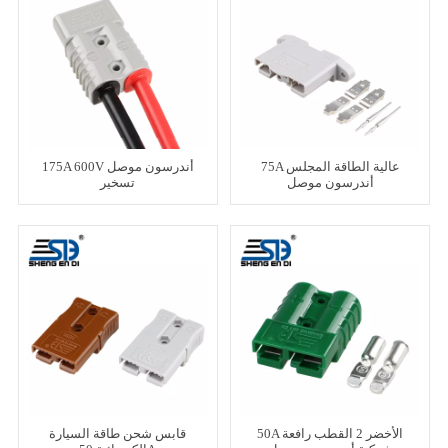
75A عالية الطاقة المجلس
175A 600V أندرسون موصل
أندرسون موصل
تسخير
50A الأخضر 2 القطب رافعة
قابس شحن طاقة السيارة