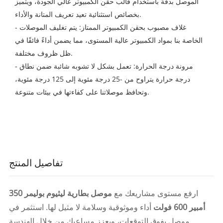
الموصل بدقة باستخدام قالب حقن الكمبيوتر عالي الجودة، ويتميز
بخصائص استثنائية تعيد تعريف المتانة والأداء.
- غلاف مصبوب بحقن الكمبيوتر الممتاز: يتم تغليف الموصلات
الخاصة بنا بمواد الكمبيوتر عالية المستوى، مما يضمن أداءً فائقًا في
ظل ظروف مختلفة.
- مرونة درجة الحرارة: تعمل بشكل لا تشوبه شائبة ضمن نطاق
درجة حرارة يتراوح من -25 درجة مئوية إلى 125 درجة مئوية،
وتحافظ موصلاتنا على كفاءتها في بيئات متنوعة.
تفاصيل المنتج
ارفع مستوى مشاريعك مع
موصل بطارية ليثيوم بوليمر 350
أمبير 600 فولت
أداء وموثوقية وسلامة لا مثيل لها. استثمر في
موصل يفوق التوقعات، ويعزز مساعيك من خلال الهندسة