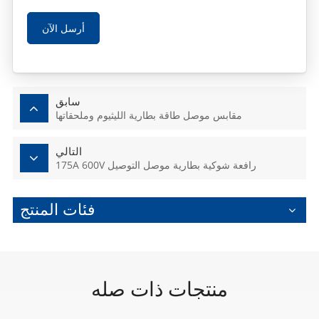
أرسل الآن
سابق
مقابس موصل طاقة بطارية الليثيوم وملحقاتها
التالي
175A 600V رافعة شوكية بطارية موصل التوصيل
فئات المنتج
منتجات ذات صله