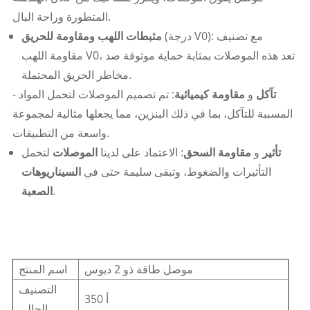
المتطورة وراحة البال.
(درجة V0): مع تصنيف
مثبطات اللهب ومقاومة للحريق
مقاومة اللهب V0، تعد هذه الموصلات بمثابة حماية موثوقة ضد
مخاطر الحريق المحتملة.
تآكل
و
مقاومة كيميائية
: تم تصميم الموصلات لتحمل المواد
-
المسببة للتآكل، بما في ذلك البنزين، مما يجعلها مثالية لمجموعة
واسعة من التطبيقات.
تأثير
و
مقاومة السحق
: الاعتماد على لدينا
الموصلات
لتحمل
التأثيرات والضغوط، وتبقى سليمة حتى في
السيناريوهات
.
الصعبة
موصل طاقة ذو 2 دبوس
اسم المنتج
التصنيف
350 أ
الحالي