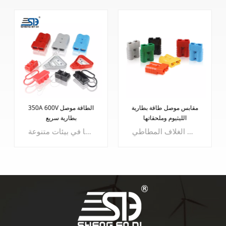
مقابس موصل طاقة بطارية
350A 600V الطاقة موصل
الليثيوم وملحقاتها
بطارية سريع
يتم إدخال نفس اللون بغض النظر عن الذكور والإناث، ويتم استخدام قابس الطاقة الملحق في مناسبات مختلفة، والتيار المقدر 50 أمبير، والجهد المقدر 600 فولت، ويمكن اختيار مجموعة متنوعة من ألوان الغلاف المطاطي
موصل بطارية ليثيوم بوليمر 350 أمبير 600 فولت. تم تصميم هذا الموصل بدقة باستخدام قالب حقن الكمبيوتر عالي الجودة، ويتميز بخصائص استثنائية تعيد تعريف المتانة والأداء.- غلاف مصبوب بحقن الكمبيوتر الممتاز: يتم تغليف الموصلات الخاصة بنا بمواد الكمبيوتر عالية المستوى، مما يضمن أداءً فائقًا في ظل ظروف مختلفة.- مرونة درجة الحرارة: تعمل بشكل لا تشوبه شائبة ضمن نطاق درجة حرارة يتراوح من -25 درجة مئوية إلى 125 درجة مئوية، وتحافظ موصلاتنا على كفاءتها في بيئات متنوعة.