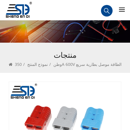
منتجات
350A 600V الطاقة موصل بطارية سريع
وطن
/
نموذج المنتج
/