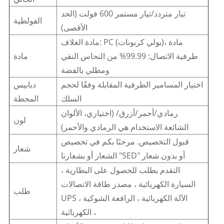
تيار متردد/تيار مستمر 600 فولت (الحد
الفولطية
الأقصى)
مادة الغلاف: PC (بولي كربونات)، مادة
طرفية الاتصال: 99.99% من النحاس النقي
مادة
ومطلي بالفضة
اختيار المسامير الطرفية المقابلة وفقًا لحجم
دبابيس
السلك
المحطة
رمادي/أحمر/أزرق/ (اختياري، الألوان
لون
الشائعة الاستخدام هي الرمادي والأحمر)
قبول التخصيص. مرحبًا بكم في تخصيص
شعار
الشعار أو بشعارنا "SED" أو بدون شعار
التقدم بطلب للحصول على البطارية ،
السيارة الكهربائية ، مصدر طاقة الاتصالات
طلب
UPS ، الآلة الكهربائية ، الرافعة الشوكية
الكهربائية ،