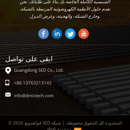
الشمسية الكاملة الخاصة بك بناءً على طلباتك. نحن
نقدم حلول الأنظمة الكهروضوئية المرتبطة بالشبكة،
وخارج الشبكة، والهجينة، وعرض الديزل.
ابقى على تواصل
Guangdong SED Co., Ltd.
+86 13763213143
info@dmictech.com
© 2026 قوانغدونغ SED المحدودة كل الحقوق محفوظة. | شبكة
IPv6 مدعومة