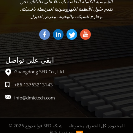
الشمسية الكاملة الخاصة بك بناءً على طلباتك. نحن
نقدم حلول الأنظمة الكهروضوئية المرتبطة بالشبكة،
وخارج الشبكة، والهجينة، وعرض الديزل.
ابقى على تواصل
Guangdong SED Co., Ltd.
+86 13763213143
info@dmictech.com
© 2026 قوانغدونغ SED المحدودة كل الحقوق محفوظة. | شبكة
IPv6 مدعومة