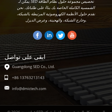
يمكن لـ SED تخصيص مجموعة حلول نظام الطاقة
الشمسية الكاملة الخاصة بك بناءً على طلباتك. نحن
نقدم حلول الأنظمة الكهروضوئية المرتبطة بالشبكة،
وخارج الشبكة، والهجينة، وعرض الديزل.
ابقى على تواصل
Guangdong SED Co., Ltd.
+86 13763213143
info@dmictech.com