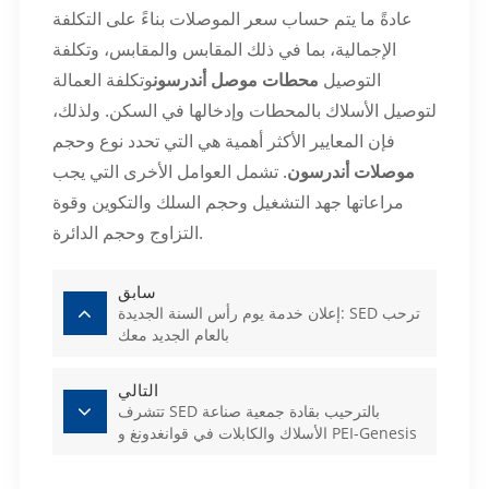
عادةً ما يتم حساب سعر الموصلات بناءً على التكلفة
الإجمالية، بما في ذلك المقابس والمقابس، وتكلفة
التوصيل
محطات موصل أندرسون
وتكلفة العمالة
لتوصيل الأسلاك بالمحطات وإدخالها في السكن. ولذلك،
فإن المعايير الأكثر أهمية هي التي تحدد نوع وحجم
موصلات أندرسون
. تشمل العوامل الأخرى التي يجب
مراعاتها جهد التشغيل وحجم السلك والتكوين وقوة
التزاوج وحجم الدائرة.
سابق
إعلان خدمة يوم رأس السنة الجديدة: SED ترحب
بالعام الجديد معك
التالي
تتشرف SED بالترحيب بقادة جمعية صناعة
الأسلاك والكابلات في قوانغدونغ و PEI-Genesis
للحصول على إرشادات