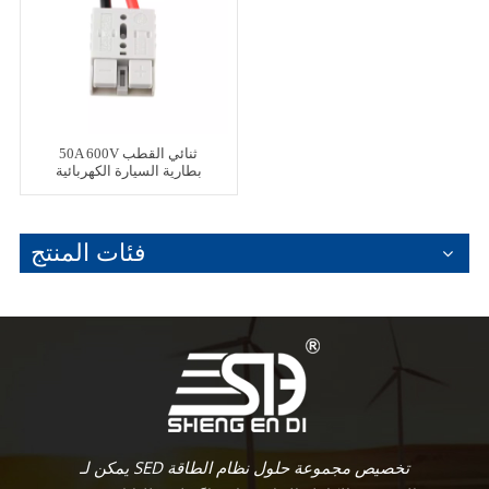
50A 600V ثنائي القطب
بطارية السيارة الكهربائية
موصل المكونات تسخير
التخصيص
فئات المنتج
يمكن لـ SED تخصيص مجموعة حلول نظام الطاقة