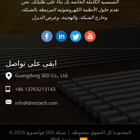
الشمسية الكاملة الخاصة بك بناءً على طلباتك. نحن
نقدم حلول الأنظمة الكهروضوئية المرتبطة بالشبكة،
وخارج الشبكة، والهجينة، وعرض الديزل.
ابقى على تواصل
Guangdong SED Co., Ltd.
+86 13763213143
info@dmictech.com
© 2026 قوانغدونغ SED المحدودة كل الحقوق محفوظة. | شبكة
IPv6 مدعومة