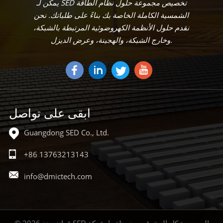
يمكن لـ SED تخصيص مجموعة حلول نظام الطاقة
الشمسية الكاملة الخاصة بك بناءً على طلباتك. نحن
نقدم حلول الأنظمة الكهروضوئية المرتبطة بالشبكة،
وخارج الشبكة، والهجينة، وعرض الديزل.
ابقى على تواصل
Guangdong SED Co., Ltd.
+86 13763213143
info@dmictech.com