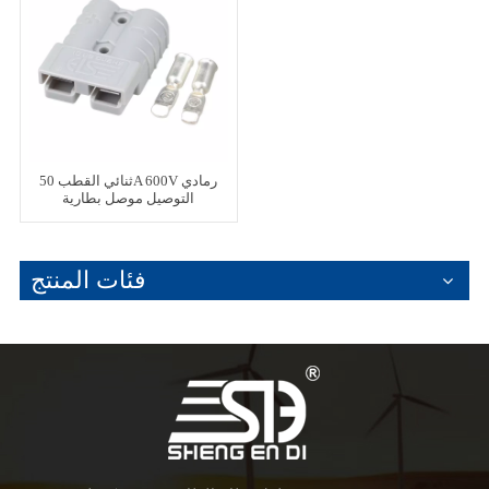
ثنائي القطب 50A 600V رمادي
التوصيل موصل بطارية
السيارة الكهربائية
فئات المنتج