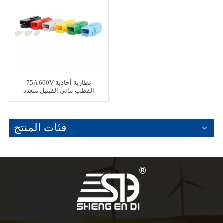
75A 600V بطارية أحادية
القطب ثنائي الفينيل متعدد
الكلور موصلات رمادية
فئات المنتج