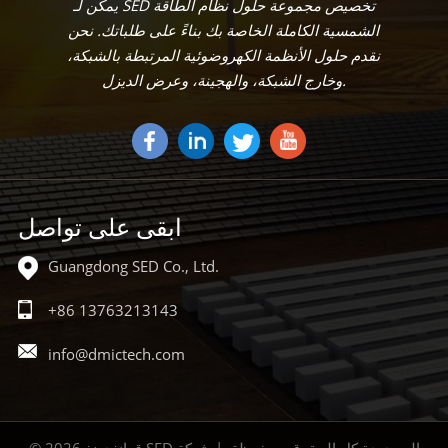
يمكن لـ SED تخصيص مجموعة حلول نظام الطاقة
الشمسية الكاملة الخاصة بك بناءً على طلباتك. نحن
نقدم حلول الأنظمة الكهروضوئية المرتبطة بالشبكة،
وخارج الشبكة، والهجينة، وعرض الديزل.
ابقى على تواصل
Guangdong SED Co., Ltd.
+86 13763213143
info@dmictech.com