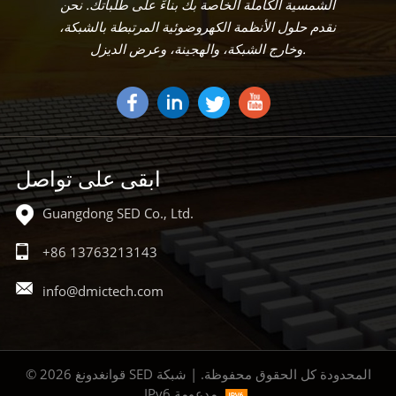
الشمسية الكاملة الخاصة بك بناءً على طلباتك. نحن
نقدم حلول الأنظمة الكهروضوئية المرتبطة بالشبكة،
وخارج الشبكة، والهجينة، وعرض الديزل.
ابقى على تواصل
Guangdong SED Co., Ltd.
+86 13763213143
info@dmictech.com
© 2026 قوانغدونغ SED المحدودة كل الحقوق محفوظة. | شبكة
IPv6 مدعومة