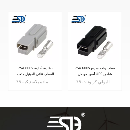
75A 600V أصفر أحادي
75A 600V قطب واحد سريع
القطب بطارية ليثيوم شحن
أسود موصل UPS شاحن
المكونات
تم تصميم موصل البطارية أحادي القطب 75A 600V لمجموعة واسعة من التطبيقات، بما في ذلك شحن وتفريغ بطارية الليثيوم، وعمليات بطارية الطاقة الجديدة، وشحن وتفريغ مصدر الطاقة العالية، وعمليات الشحن عالية الطاقة، والعديد من التطبيقات الصناعية عالية الطاقة.
75 أمبير 600 فولت أسود موصل طاقة متنقل أحادي القطب - مصنوع من البلاستيك المتين/مادة البولي كربونات UL94V-0، هذا الموصل يتميز بالموثوقية والأمان. تضمن أطراف الاتصال النحاسية الأرجوانية المطلية بالفضة التوصيل الأمثل، مما يجعلها مثالية للعمليات عالية التردد. مع التطبيقات التي تمتد من مصادر الطاقة والإعدادات الخارجية إلى السيارات الكهربائية وحلول الطاقة والمعدات الطبية والتطبيقات الصناعية وحتى المساعي العسكرية، يعد هذا الموصل متعدد المهام حقًا.