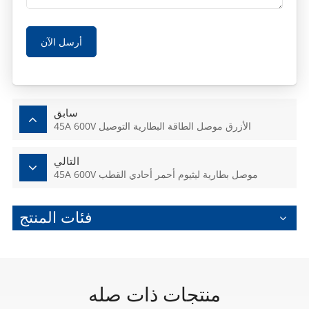
أرسل الآن
سابق
45A 600V الأزرق موصل الطاقة البطارية التوصيل
التالي
45A 600V موصل بطارية ليثيوم أحمر أحادي القطب
فئات المنتج
منتجات ذات صله