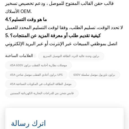
قالب حقن القالب المفتوح للموصل ، ودعم تخصيص تسخير
الأسلاك OEM.
4.ما هو وقت التسليم؟
لا تحدد الوقت، تسليم الطلب، وفقا لوقت التسليم المحدد للعميل
5. كيفية تقديم طلب أو معرفة المزيد عن المنتجات؟
اتصل بموظفي المبيعات عبر الإنترنت أو عبر البريد الإلكتروني
العلامات الساخنة :
براون وحدة عالية التردد الطاقة التوصيل السريع
45A 600V موصلات بطارية أحادية القطب براون
600V براون باوربول موصل سلسلة
45A براون أحادي القطب موصل شاحن UPS
45A موصل الطاقة المكونات في المكونات الصناعية
قابس شحن بني للدراجات البخارية الكهربائية المسنين
اترك رسالة