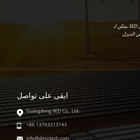
يمكن لـ SED تخصيص مجموعة حلول نظام الطاقة الشمسية الكاملة الخاصة بك بناءً على طلباتك. نحن
ابقى على تواصل
Guangdong SED Co., Ltd.
+86 13763213143
info@dmictech.com