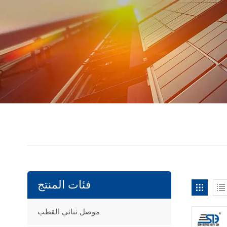
فئات المنتج
موصل ثنائي القطب