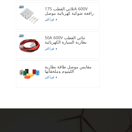
ثلاثي القطب 175A 600V
رافعة شوكية كهربائية موصل
الطاقة الحالية العالية
اقرأ أكثر
50A 600V ثنائي القطب
بطارية السيارة الكهربائية
موصل المكونات تسخير
اقرأ أكثر
التخصيص
مقابس موصل طاقة بطارية
الليثيوم وملحقاتها
اقرأ أكثر