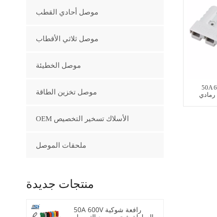
موصل أحادي القطب
موصل ثلاثي الأقطاب
موصل الخطيئة
لقطب رافعة
موصل تخزين الطاقة
رمادي
OEM الأسلاك تسخير التخصيص
ملحقات الموصل
منتجات جديدة
50A 600V رافعة شوكية
السلطة شحن سريع التوصيل