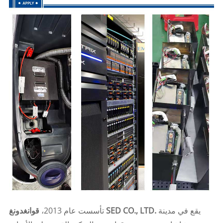
يقع في مدينة
قوانغدونغ SED CO., LTD.
تأسست عام 2013،