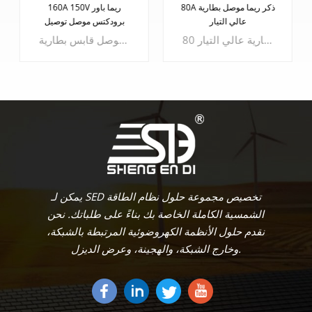
80A ذكر ريما موصل بطارية
160A 150V ريما باور
عالي التيار
برودكتس موصل توصيل
البطارية
هل تبحث عن موصل بطارية عالي التيار يمكن الاعتماد عليه؟ لا تنظر إلى أبعد من موصل البطارية عالي التيار 80A Male Rema من SED
عندما يتعلق الأمر بوصلات طاقة موثوقة وفعالة، فأنت بحاجة إلى موصل يمكنه التعامل مع أصعب الظروف. لا تنظر إلى أبعد من موصل قابس بطارية Rema Power Products بقدرة 160 أمبير 150 فولت - وهو منتج يجمع بين الحرفية الدقيقة والتكنولوجيا المتطورة لتزويدك بحل الطاقة النهائي.
يتعلم أكثر
يتعلم أكثر
يمكن لـ SED تخصيص مجموعة حلول نظام الطاقة
الشمسية الكاملة الخاصة بك بناءً على طلباتك. نحن
نقدم حلول الأنظمة الكهروضوئية المرتبطة بالشبكة،
وخارج الشبكة، والهجينة، وعرض الديزل.