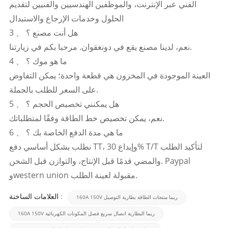
الفني عبر الإنترنت، والموظفين الهندسيين والفنيين لتقديم
الحلول وخدمات الإرجاع والاستبدال
3 、 هل أنت مصنع ؟
نعم، لدينا مصنع يقع في دونغقوان. مرحبا بكم في زيارتنا.
4 、 ما هو موك ؟
العينة الموجودة في المخزون هي قطعة واحدة؛ يمكن التفاوض
على السعر للطلب بالجملة.
5 、 هل يمكنني تخصيص الحجم ؟
نعم، يمكن تخصيص خط الطاقة وفقًا لمتطلباتك.
6 、 ما هي مدة الدفع الخاصة بك ؟
نطلب بشكل أساسي دفع TT، وإيداع 30% T/T لتأكيد الطلب
والمضي قدمًا قبل الإنتاج، والتوازن قبل الشحن. Paypal
وwestern union مقبولة لعينة الطلب.
العلامات الساخنة :
160A 150V ريما منتجات الطاقة بطارية التوصيل
160A 150V ريما البطارية اتصال سريع فصل المكونات الكهربائية