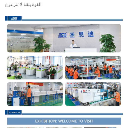
القوة بثقة لا تتزعزع!