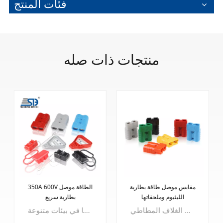
فئات المنتج
منتجات ذات صله
مقابس موصل طاقة بطارية
350A 600V الطاقة موصل
الليثيوم وملحقاتها
بطارية سريع
يتم إدخال نفس اللون بغض النظر عن الذكور والإناث، ويتم استخدام قابس الطاقة الملحق في مناسبات مختلفة، والتيار المقدر 50 أمبير، والجهد المقدر 600 فولت، ويمكن اختيار مجموعة متنوعة من ألوان الغلاف المطاطي
موصل بطارية ليثيوم بوليمر 350 أمبير 600 فولت. تم تصميم هذا الموصل بدقة باستخدام قالب حقن الكمبيوتر عالي الجودة، ويتميز بخصائص استثنائية تعيد تعريف المتانة والأداء.- غلاف مصبوب بحقن الكمبيوتر الممتاز: يتم تغليف الموصلات الخاصة بنا بمواد الكمبيوتر عالية المستوى، مما يضمن أداءً فائقًا في ظل ظروف مختلفة.- مرونة درجة الحرارة: تعمل بشكل لا تشوبه شائبة ضمن نطاق درجة حرارة يتراوح من -25 درجة مئوية إلى 125 درجة مئوية، وتحافظ موصلاتنا على كفاءتها في بيئات متنوعة.