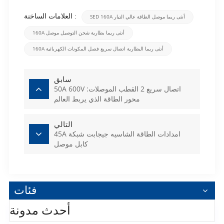
العلامات الساخنة :
SED 160A أنثى ريما موصل الطاقة عالي التيار
160A أنثى ريما بطارية شحن التوصيل موصل
160A أنثى ريما البطارية اتصال سريع فصل المكونات الكهربائية
سابق
50A 600V اتصال سريع 2 القطب الموصلات:
محور الطاقة الذي يربط العالم
التالي
45A امدادات الطاقة الشاسيه جيجابت شبكة
كابل موصل
فئات
أحدث مدونة